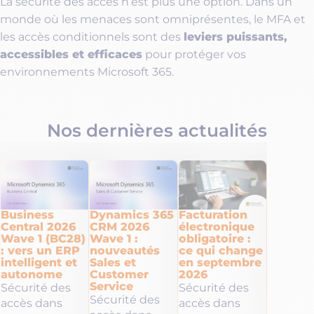
La sécurité des accès n’est plus une option. Dans un
monde où les menaces sont omniprésentes, le MFA et
leviers puissants,
les accès conditionnels sont des
accessibles et efficaces
pour protéger vos
environnements Microsoft 365.
Nos dernières actualités
Business
Dynamics 365
Facturation
Industr
Central 2026
CRM 2026
électronique
: 3 pili
Wave 1 (BC28)
Wave 1 :
obligatoire :
sécurise
: vers un ERP
nouveautés
ce qui change
continu
intelligent et
Sales et
en septembre
d’activi
autonome
Customer
2026
votre SI
Service
Sécurité des
Sécurité des
Sécurit
Sécurité des
accès dans
accès dans
accès d