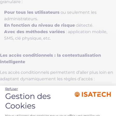
granulaire :
Pour tous les utilisateurs
ou seulement les
administrateurs.
En fonction du niveau de risque
détecté.
Avec des méthodes variées
: application mobile,
SMS, clé physique, etc.
Les accès conditionnels : la contextualisation
intelligente
Les accès conditionnels permettent d’aller plus loin en
adaptant dynamiquement les règles d’accès :
Refuser une connexion
Refuser
depuis un pays à risque.
Gestion des
Imposer le MFA
uniquement hors du réseau
d’entreprise.
Cookies
Bloquer l’accès à certaines applications
depuis un
Plateforme de Gestion du 
appareil non conforme.