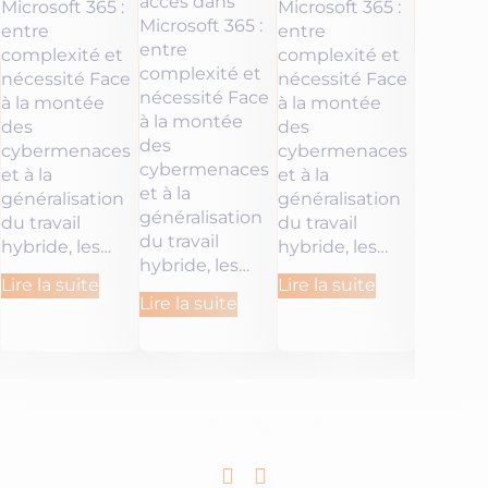
accès dans
Microsoft 365 :
Microsoft 365 :
Microsof
Microsoft 365 :
entre
entre
entre
entre
complexité et
complexité et
complex
complexité et
nécessité Face
nécessité Face
nécessi
nécessité Face
à la montée
à la montée
à la mo
à la montée
des
des
des
des
cybermenaces
cybermenaces
cyberm
cybermenaces
et à la
et à la
et à la
et à la
généralisation
généralisation
générali
généralisation
du travail
du travail
du travai
du travail
hybride, les…
hybride, les…
hybride,
hybride, les…
Lire la suite
Lire la suite
Lire la s
Lire la suite
Intégrateur Microsoft
Expert ERP, CRM, IA, Data, Cloud et Cybersécurité
Linkedin
Youtube