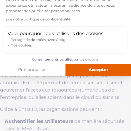
Nous utilisons des cookies pour vous offrir une meilleure
expérience utilisateur, mesurer l’audience du site et vous
Restreindre l’accès
à des données sensibles en
proposer des publicités personnalisées.
dehors des horaires de travail.
Lire notre politique de confidentialité
Ces règles s’appuient sur des signaux contextuels
Axeptio consent
(lieu, appareil, rôle, niveau de risque) pour offrir un
Voici pourquoi nous utilisons des cookies.
équilibre entre sécurité et fluidité.
Partage de données avec Google
Entra ID : le socle de la gestion
Nos cookies
des identités dans Microsoft 365
Consentements certifiés par
Au cœur de la stratégie de sécurité de Microsoft 365 se
Entra ID
trouve
, la solution de gestion des identités et
Accepter
Personnaliser
des accès de Microsoft. Bien plus qu’un simple
annuaire, Entra ID permet de centraliser, sécuriser et
gouverner l’accès aux ressources numériques de
l’entreprise, qu’elles soient dans le cloud ou sur site.
Grâce à Entra ID, les organisations peuvent :
Authentifier les utilisateurs
de manière sécurisée
avec le MFA intégré.