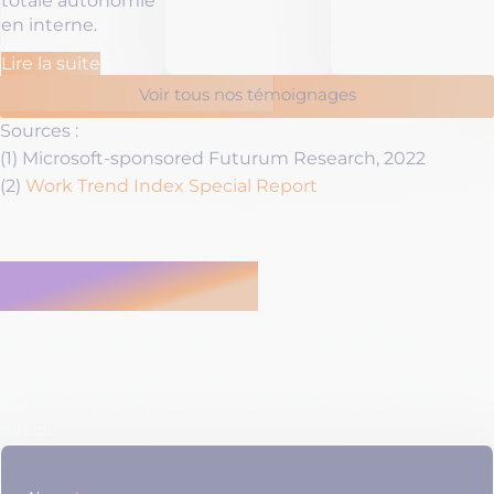
totale autonomie
en interne.
Lire la suite
Voir tous nos témoignages
Sources :
(1) Microsoft-sponsored Futurum Research, 2022
(2)
Work Trend Index Special Report
Besoin d'informations ?
Contactez-nous
Nous sommes là pour vous aider ! Si vous avez des
questions, des préoccupations ou des suggestions,
n’hésitez pas à nous contacter. Remplissez le formulaire
et notre équipe vous répondra dans les plus brefs
délais.