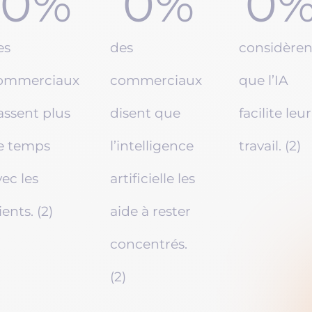
0
%
0
%
0
es
des
considèren
ommerciaux
commerciaux
que l’IA
assent plus
disent que
facilite leur
e temps
l’intelligence
travail. (2)
vec les
artificielle les
ients. (2)
aide à rester
concentrés.
(2)