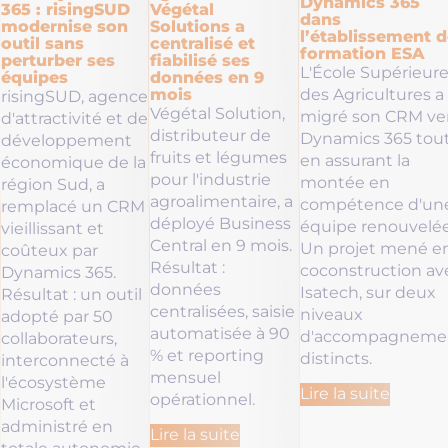
Dynamics 365
365 : risingSUD
Végétal
dans
modernise son
Solutions a
l’établissement d
outil sans
centralisé et
formation ESA
perturber ses
fiabilisé ses
L'École Supérieur
équipes
données en 9
mois
des Agricultures a
risingSUD, agence
Végétal Solution,
migré son CRM ve
d'attractivité et de
distributeur de
Dynamics 365 tou
développement
fruits et légumes
en assurant la
économique de la
pour l'industrie
montée en
région Sud, a
agroalimentaire, a
compétence d'un
remplacé un CRM
déployé Business
équipe renouvelée
vieillissant et
Central en 9 mois.
Un projet mené e
coûteux par
Résultat :
coconstruction av
Dynamics 365.
données
Isatech, sur deux
Résultat : un outil
centralisées, saisie
niveaux
adopté par 50
automatisée à 90
d'accompagneme
collaborateurs,
% et reporting
distincts.
interconnecté à
mensuel
l'écosystème
Lire la suite
opérationnel.
Microsoft et
administré en
Lire la suite