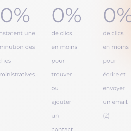
0
%
0
%
0
nstatent une
de clics
de clics
minution des
en moins
en moins
ches
pour
pour
ministratives.
trouver
écrire et
ou
envoyer
ajouter
un email.
un
(2)
contact