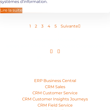
systèmes d’information.
Lire la suite
1
2
3
4
5
Suivante
Intégrateur Microsoft
Expert ERP, CRM, IA, Data, Cloud et Cybersécurité
Linkedin
Youtube
by
Produits
ERP Business Central
CRM Sales
CRM Customer Service
CRM Customer Insights Journeys
CRM Field Service