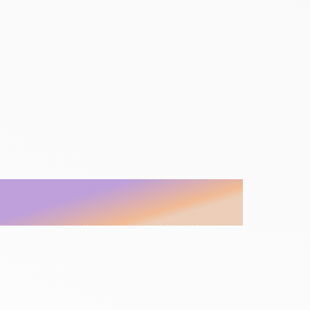
Une question ?
Contactez-nous
Nous sommes là pour vous aider ! Si vous avez des ques
préoccupations ou des suggestions, n’hésitez pas à nou
Remplissez le formulaire et notre équipe vous répondra 
brefs délais.