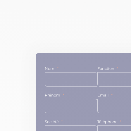
l’expertise de l’intégrateur fait la différ
configuré est contre-productif même s’
puissant. Le rôle d’Isatech a été d’optim
pour que l’outil serve réellement les usage
Nom
Fonction
Prénom
Email
tions, des
s contacter.
dans les plus
Société
Téléphone