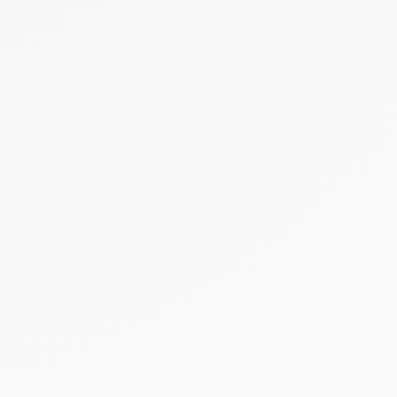
n
ystème d’information,
lques points nets.
s et les comptes est
mations étaient
rateur accède au
x mêmes données de
mics 365 est
evenir plus ou moins
t précisément là que