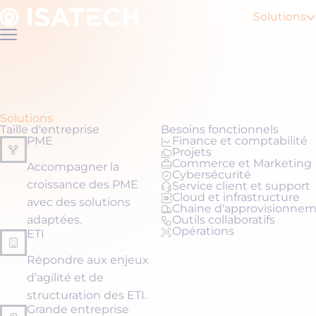
Accéder
au
Solutions
contenu
Fermer
le
menu
Solutions
Taille d'entreprise
Besoins fonctionnels
PME
Finance et comptabilité
Projets
Commerce et Marketing
Accompagner la
Cybersécurité
croissance des PME
Service client et support
Cloud et infrastructure
avec des solutions
Chaine d'approvisionne
adaptées.
Outils collaboratifs
Opérations
ETI
Répondre aux enjeux
d’agilité et de
structuration des ETI.
Grande entreprise