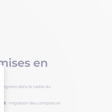
érimètre fonctionnel
s d’opportunités,
 répondre à de
 place
s de l’ESA via API.
mises en
intégrées dans le cadre du
onsentement : Personnalisez
365
: migration des comptes et