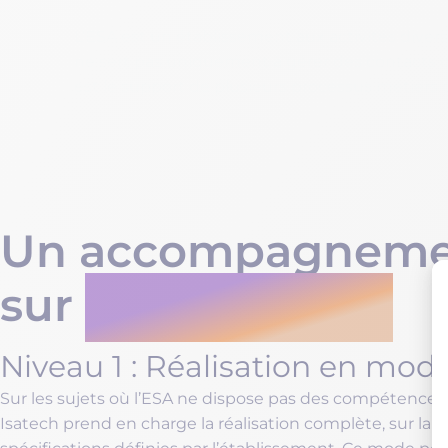
L’ESA est un établissement aux activités diver
ne sert pas uniquement à gérer des contacts c
est le support de plusieurs processus métiers d
Un accompagneme
sur
deux niveaux
Niveau 1 : Réalisation en mode
Sur les sujets où l’ESA ne dispose pas des compétences 
Isatech prend en charge la réalisation complète, sur la 