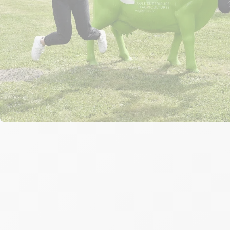
Les processus
couverts par le
Dynamics 365