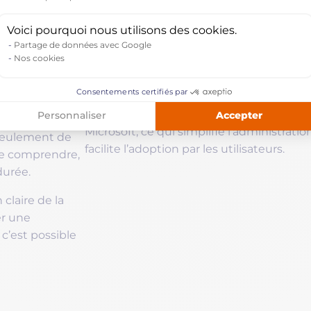
rmet d’avancer
Axeptio consent
DocuSign / gestion documentaire
: 
ssources
gestion des contrats dématérialisés
Voici pourquoi nous utilisons des cookies.
SharePoint
: accompagnement sur la g
Partage de données avec Google
c
Nos cookies
documents, dans la continuité de l’éc
ClickDimensions
: intégration de la 
Consentements certifiés par
connecter les actions d’acquisition 
différent : un
L’ensemble forme un dispositif cohérent
Accepter
Personnaliser
avec un objectif
Microsoft, ce qui simplifie l’administration
 seulement de
facilite l’adoption par les utilisateurs.
 de comprendre,
durée.
claire de la
er une
c’est possible