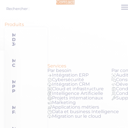
Contact
Me
Rechercher :
Produits
Microsoft
Dynamics
365
Microsoft
Copilot
Services
Par besoin
Par co
Intégration ERP
Audit
Cybersécurité
Cons
Microsoft
Intégration CRM
Déve
Power
Cloud et infrastructure
Condu
Platform
Intelligence Artificielle
Cond
Projets internationaux
Supp
Marketing
Applications métiers
Microsoft
Data et business Intelligence
Fabric
Migration sur le cloud
Microsoft et nous