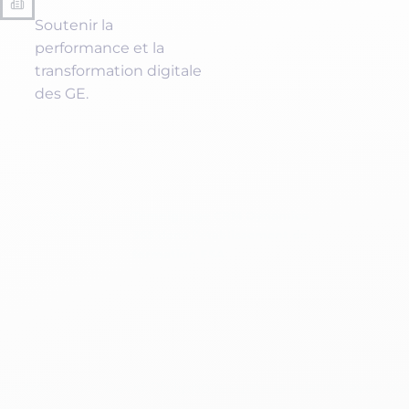
Soutenir la
performance et la
Taille d
PM
transformation digitale
des GE.
Acc
ave
ETI
Rép
str
Gra
Témoignage CRM Dynamics
Accueil
/
Témoignages
/
365 dans l’établissement de
Sou
formation ESA
tra
Témoignage CRM Dynami
dans l’établissement de
formation ESA
En trois mots, David Philippo résume la relation avec Isa