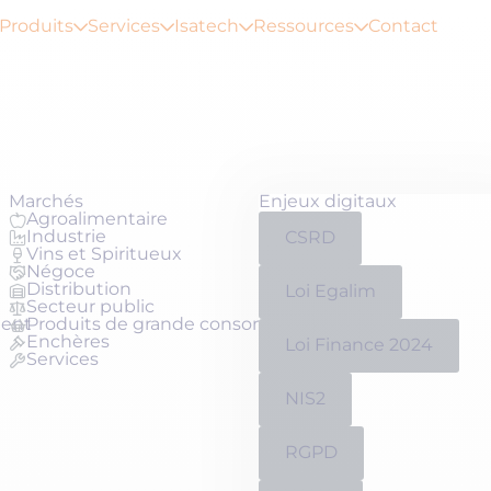
Produits
Services
Isatech
Ressources
Contact
Marchés
Enjeux digitaux
Agroalimentaire
Industrie
CSRD
Vins et Spiritueux
Négoce
Distribution
Loi Egalim
Secteur public
ment
Produits de grande consommation
Enchères
Loi Finance 2024
Services
NIS2
RGPD
Qui sommes-nous ?