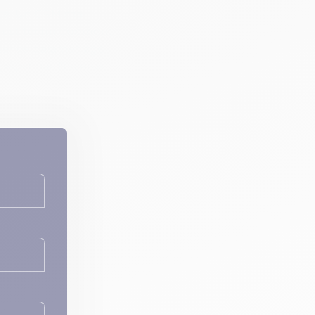
ence. Un CRM mal
il est techniquement
iser ce paramétrage
s, et pas l’inverse.