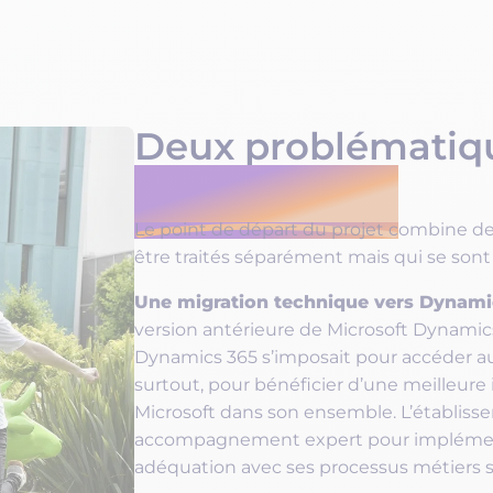
s trois
Microsoft Security
ent comme l’ESA
ataire
Nos partenaires
n mode
anisation.
Deux problématiqu
un seul projet
Le point de départ du projet combine de
être traités séparément mais qui se sont
Une migration technique vers Dynami
version antérieure de Microsoft Dynami
Dynamics 365 s’imposait pour accéder aux
surtout, pour bénéficier d’une meilleure
Microsoft dans son ensemble. L’établiss
accompagnement expert pour implément
adéquation avec ses processus métiers s