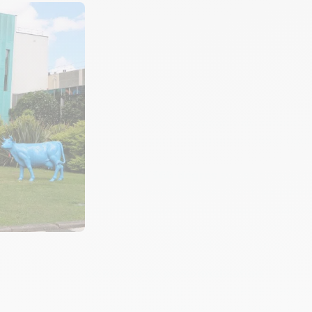
Ce que les
utilisateurs e
retiennent
David Philippo, responsable du service s
résume l’apport de Dynamics 365 en que
La vision à 360 degrés
sur les prospect
le premier bénéfice cité. Avant, les infor
dispersées. Aujourd’hui, chaque collabo
même historique, au même statut, au
suivi depuis un point d’entrée unique.
Le niveau de personnalisation
de Dyna
également souligné : le système peut d
ergonomique selon le paramétrage. C’es