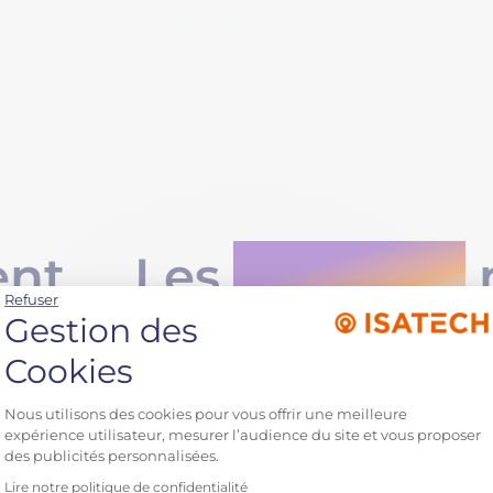
académiques
sifiées. Son CRM
Depuis le renouvellement d’équipe, le p
ommerciaux : il
a été élargi : automatisation des clôture
istincts.
refonte du module devis et contrat pour
nouvelles exigences internes, et mise en
d’interconnexions avec les autres système
nt
Les
solutions
Refuser
place
Gestion des
Cookies
Plusieurs briques ont été déployées ou 
 projet
Plateforme de Gestion du C
projet :
Nous utilisons des cookies pour vous offrir une meilleure
expérience utilisateur, mesurer l’audience du site et vous proposer
en interne,
Reprise de données vers Dynamics 
des publicités personnalisées.
base de
historiques existants
Lire notre politique de confidentialité