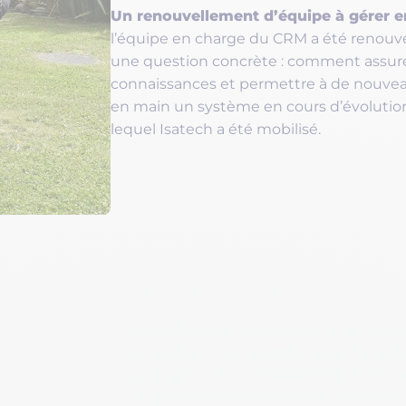
Un renouvellement d’équipe à gérer en
l’équipe en charge du CRM a été renou
une question concrète : comment assurer 
connaissances et permettre à de nouvea
en main un système en cours d’évolution
lequel Isatech a été mobilisé.
Dynamics 365 couvre aujourd’hui :
La gestion des prospects et du suiv
 CRM
La gestion des contrats pour l’ense
La gestion des candidatures et des
La gestion des partenaires institutio