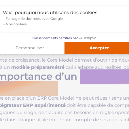
Axeptio consent
u pays, elle doit composer avec la fiscalité locale, la la
des pratiques commerciales différentes. Pour le siège, c
Voici pourquoi nous utilisons des cookies.
ronnements hétérogènes
, difficiles à consolider et coû
Partage de données avec Google
Nos cookies
 Core Model répond à ces enjeux en unifiant les pratiques
n comptable harmonisé, des règles d’achats centralisées 
Consentements certifiés par
idés en temps réel. Cela facilite aussi les économies d’
Accepter
Personnaliser
 globaux, et améliore la réactivité face aux contraintes
te de croissance, le Core Model permet d’ouvrir de nouve
modèle préparamétré
 à un
qui s’adapte aux réalités loc
importance d’un
intégrate
 Core Model
se en place d’un ERP Core Model ne peut réussir sans 
tégrateur ERP expérimenté
doit être capable de compr
giques du siège, de traduire ces besoins en règles opéra
e dans chaque filiale en tenant compte de ses contraint