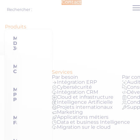
Contact
Me
Rechercher :
Produits
Microsoft
Dynamics
365
Microsoft
Copilot
Services
Par besoin
Par co
Intégration ERP
Audit
Cybersécurité
Cons
Microsoft
Intégration CRM
Déve
Power
Cloud et infrastructure
Condu
Platform
Intelligence Artificielle
Cond
Projets internationaux
Supp
Marketing
Applications métiers
Microsoft
Data et business Intelligence
Fabric
Migration sur le cloud
Microsoft et nous