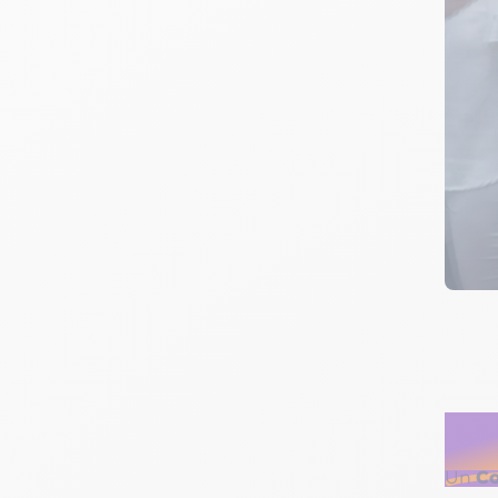
Dé
Co
Un