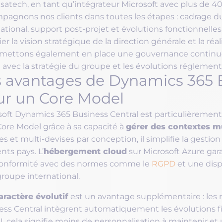
satech, en tant qu’intégrateur Microsoft avec plus de 40
pagnons nos clients dans toutes les étapes : cadrage 
ational, support post-projet et évolutions fonctionnelle
ier la vision stratégique de la direction générale et la réal
mettons également en place une gouvernance continue 
 avec la stratégie du groupe et les évolutions réglementa
 avantages de Dynamics 365 B
ur un Core Model
soft Dynamics 365 Business Central est particulièrement
gérer des contextes mu
Core Model grâce à sa capacité à
s et multi-devises par conception, il simplifie la gestion 
hébergement cloud
ents pays. L’
sur Microsoft Azure gara
onformité avec des normes comme le
RGPD
et une disp
groupe international.
aractère évolutif
est un avantage supplémentaire : les m
ess Central intègrent automatiquement les évolutions fis
, cela signifie moins de personnalisation à maintenir et