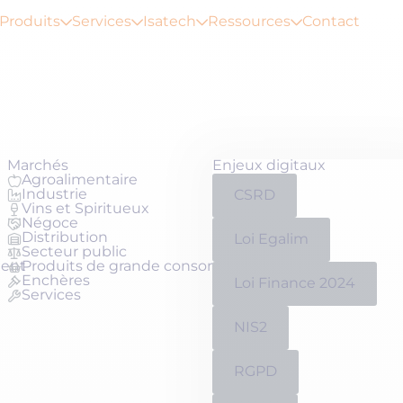
Produits
Services
Isatech
Ressources
Contact
Marchés
Enjeux digitaux
Agroalimentaire
Industrie
CSRD
Vins et Spiritueux
Négoce
Distribution
Loi Egalim
Secteur public
ment
Produits de grande consommation
Enchères
Loi Finance 2024
Services
NIS2
RGPD
Qui sommes-nous ?