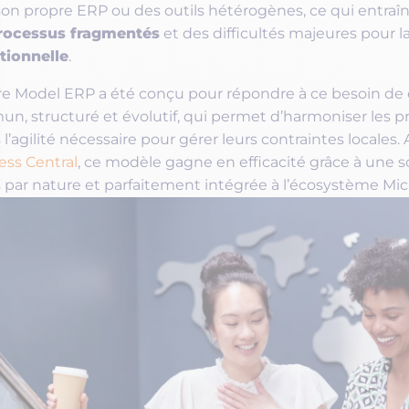
Microsoft Security
son propre ERP ou des outils hétérogènes, ce qui entraî
rocessus fragmentés
et des difficultés majeures pour l
tionnelle
.
Nos partenaires
re Model ERP a été conçu pour répondre à ce besoin de co
n, structuré et évolutif, qui permet d’harmoniser les pr
es l’agilité nécessaire pour gérer leurs contraintes locales.
ess Central
, ce modèle gagne en efficacité grâce à une s
es par nature et parfaitement intégrée à l’écosystème Mic