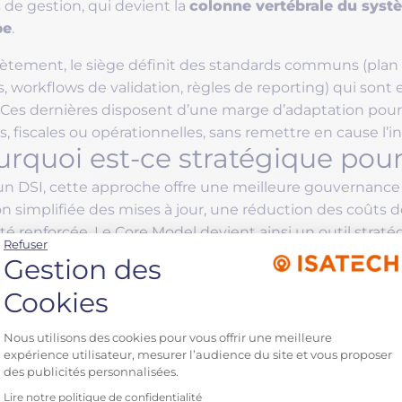
colonne vertébrale du syst
 de gestion, qui devient la
pe
.
ètement, le siège définit des standards communs (plan
s, workflows de validation, règles de reporting) qui son
e. Ces dernières disposent d’une marge d’adaptation pour
s, fiscales ou opérationnelles, sans remettre en cause l’
rquoi est-ce stratégique pour
un DSI, cette approche offre une meilleure gouvernance I
on simplifiée des mises à jour, une réduction des coûts
té renforcée. Le Core Model devient ainsi un outil stratégi
Refuser
ence des données et la capacité du groupe à se dévelo
Gestion des
aux pays.
s
problématiques
auxquell
Cookies
Plateforme de Gestion du C
treprises multi-filiales so
Nous utilisons des cookies pour vous offrir une meilleure
expérience utilisateur, mesurer l’audience du site et vous proposer
ernationalisation d’une entreprise entraîne mécaniqueme
des publicités personnalisées.
sus, des référentiels et des contraintes légales. Lorsqu’u
Lire notre politique de confidentialité