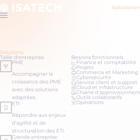
Accéder
au
Solutions
contenu
Fermer
le
menu
Solutions
Taille d'entreprise
Besoins fonctionnels
PME
Finance et comptabilité
Projets
Commerce et Marketing
Accompagner la
Cybersécurité
croissance des PME
Service client et support
Cloud et infrastructure
avec des solutions
Chaine d'approvisionne
adaptées.
Outils collaboratifs
Opérations
ETI
Répondre aux enjeux
d’agilité et de
structuration des ETI.
Grande entreprise