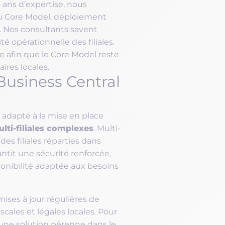
 ans d’expertise, nous
du Core Model, déploiement
s. Nos consultants savent
ité opérationnelle des filiales.
afin que le Core Model reste
ires locales.
usiness Central
 adapté à la mise en place
lti-filiales complexes
. Multi-
des filiales réparties dans
ntit une sécurité renforcée,
onibilité adaptée aux besoins
ises à jour régulières de
cales et légales locales. Pour
 une solution pérenne dans le