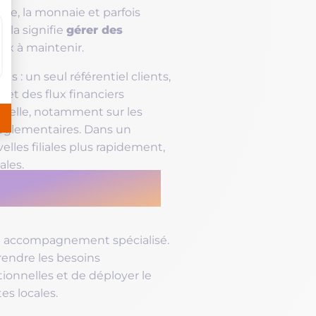
ngue, la monnaie et parfois
gérer des
ela signifie
teux à maintenir.
 : un seul référentiel clients,
et des flux financiers
échelle, notamment sur les
 réglementaires. Dans un
lles filiales plus rapidement,
ales.
ur ERP expert
un accompagnement spécialisé.
endre les besoins
tionnelles et de déployer le
es locales.