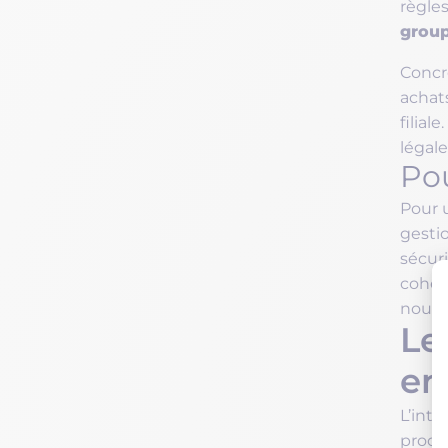
règles
grou
Concr
achat
filial
légale
Pou
Pour 
gesti
sécuri
cohér
nouve
Le
en
L’int
proces