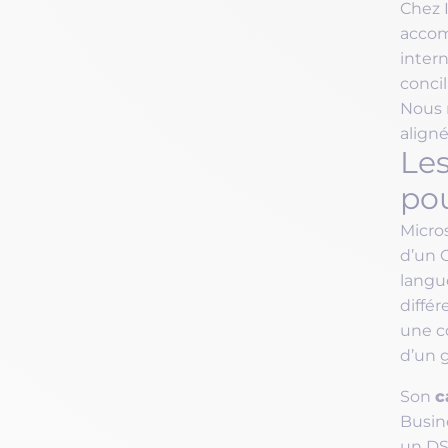
Chez I
accom
intern
concil
Nous 
aligné
Les
po
Micro
d’un 
langue
différ
une c
d’un 
c
Son
Busin
un DSI