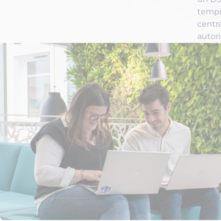
temps.
centr
autori