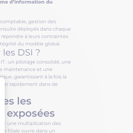
ème d’information du
 comptable, gestion des
t ensuite déployés dans chaque
 répondre à leurs contraintes
intégrité du modèle global.
 les DSI ?
T : un pilotage consolidé, une
 de maintenance et une
que, garantissant à la fois la
pper rapidement dans de
es les
onsentement : Personnalisez
nt exposées
nt une multiplication des
ne filiale ouvre dans un