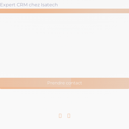
Expert CRM chez Isatech
INTÉGRATEUR DES SOLUTIONS MICROSOFT
N’hésitez pas à nous contacter
Microsoft Partner
+800 clients
40 ans d’expertise
Prendre contact
Intégrateur Microsoft
Expert ERP, CRM, IA, Data, Cloud et Cybersécurité
Linkedin
Youtube
by