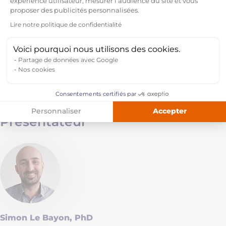
expérience utilisateur, mesurer l’audience du site et vous
Le nouveau tableau de bord de pilotage des
proposer des publicités personnalisées.
opportunités commerciales
Lire notre politique de confidentialité
Axeptio consent
L’IA Sales Copilot, votre assistant intelligent
directement accessible depuis Outlookcopilote
Voici pourquoi nous utilisons des cookies.
outlook
Partage de données avec Google
Nos cookies
Session questions / réponses
Durée : 30 minutes.
Consentements certifiés par
Regarder le replay
Accepter
Personnaliser
Présentateur
Simon Le Bayon, PhD