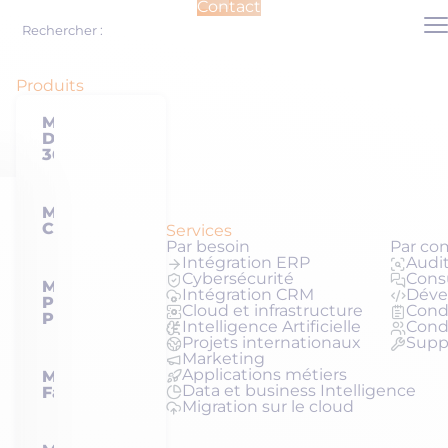
Contact
Me
Rechercher :
Produits
Microsoft
Dynamics
365
Microsoft
Copilot
Services
Par besoin
Par co
Intégration ERP
Audit
Cybersécurité
Cons
Microsoft
Intégration CRM
Déve
Power
Cloud et infrastructure
Condu
Platform
Intelligence Artificielle
Cond
Projets internationaux
Supp
Marketing
Applications métiers
Microsoft
Data et business Intelligence
Fabric
Migration sur le cloud
Microsoft et nous