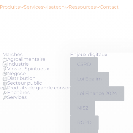
Produits
Services
Isatech
Ressources
Contact
Marchés
Enjeux digitaux
Agroalimentaire
Industrie
CSRD
Vins et Spiritueux
Négoce
Distribution
Loi Egalim
Secteur public
ment
Produits de grande consommation
Enchères
Loi Finance 2024
Services
NIS2
RGPD
Qui sommes-nous ?