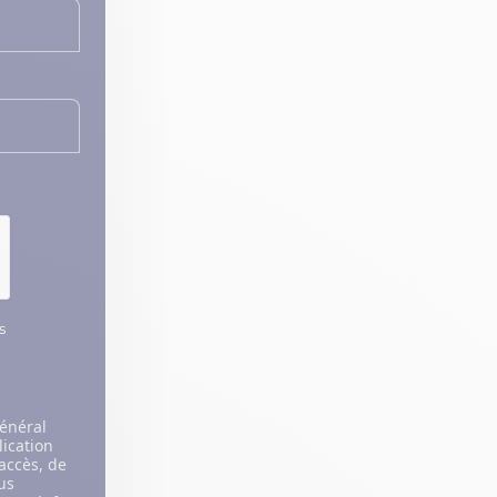
s
énéral
lication
’accès, de
ous