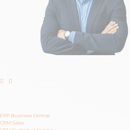
Intégrateur Microsoft
Expert ERP, CRM, IA, Data, Cloud et Cybersécurité
Linkedin
Youtube
by
Produits
ERP Business Central
CRM Sales