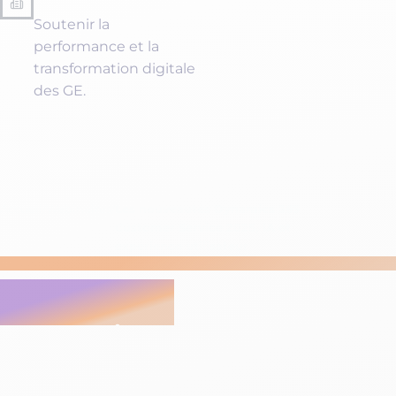
Soutenir la
performance et la
Taille d
PM
transformation digitale
des GE.
Acc
ave
ETI
Rép
str
Gra
Les nouveautés Dynamics 365
Accueil
/
Webinaires
/
Customer Service 2025, IA et
Sou
expérience utilisateur
tra
REPLAY WEBINAIRE
Webinaire :
Les nouveaut
Dynamics 365 Customer S
2025, IA et expérience uti