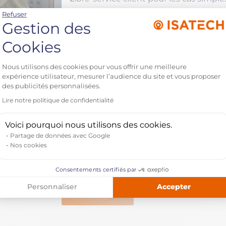
Gestion multicanale avec routage intel
Refuser
Gestion des
Démonstration en direct
Cookies
Copilot et ses suggestions en temps r
Prise en main de la nouvelle interface
Plateforme de Gestion du C
ay
Nous utilisons des cookies pour vous offrir une meilleure
Illustration du libre-service client
expérience utilisateur, mesurer l’audience du site et vous proposer
Accompagnement Isatech
des publicités personnalisées.
Lire notre politique de confidentialité
Expertise Dynamics 365 Customer Ser
Axeptio consent
Intégration de Copilot et des nouveaut
Voici pourquoi nous utilisons des cookies.
Méthodologie et offres d’accompagn
Partage de données avec Google
Session questions/réponses
Nos cookies
Échanges interactifs avec nos experts
Consentements certifiés par
Ressources et conseils complémentai
Accepter
Personnaliser
Voir le replay