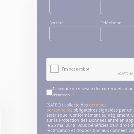
es évolutions
Microsoft Security
s par l’IA et les
vrirez comment
Nos partenaires
Société
Téléphone
iorent
e
J’accepte de recevoir des communication
pour illustrer
d'Isatech
e session
ISATECH collecte des
données
personnelles
obligatoires signalées par un
astérisque. Conformément au Règlement G
sur la Protection des Données entré en app
le 25 mai 2018, vous bénéficiez d’un droit d
y
rectification et d’opposition aux données v