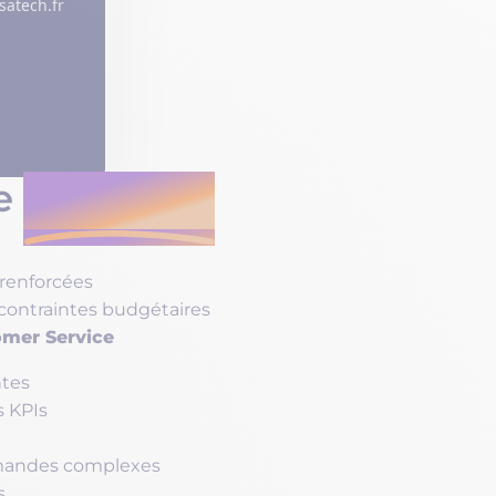
satech.fr
ce
webinaire
 renforcées
 contraintes budgétaires
mer Service
ntes
s KPIs
mandes complexes
s