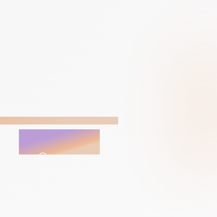
OFT
ous
contacter
ents
40 ans
d’expertise