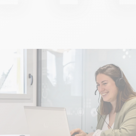
immédiat
45 min
dispon