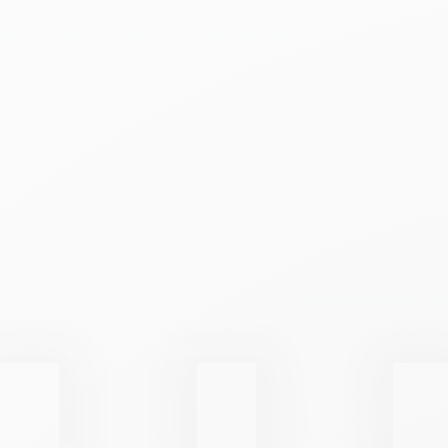
dernièr
Ce webinaire vous présentera en exclusivité les
de Dynamics 365 Customer Service en 2025
, enrichie
innovations de la nouvelle Wave Microsoft. Vous décou
ces outils transforment le quotidien des agents et amél
significativement l’expérience utilisateur. Court extrait :
Copilot au service des agents
Une nouvelle page d’accueil plus intelligente
Des rapports enrichis
Séquences automatisées
Libre-service client
Gestion multicanale optimisée
démonstration liv
Ce webinaire inclura également une
concrètement les nouvelles fonctionnalités, suivie d’un
interactive de questions/réponses.
Accès
Durée :
Repla