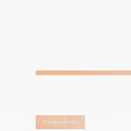
INTÉGRATEUR DES SOLUTIONS MICROS
N’hésitez pas à n
Microsoft
+800 cli
Partner
Prendre contact