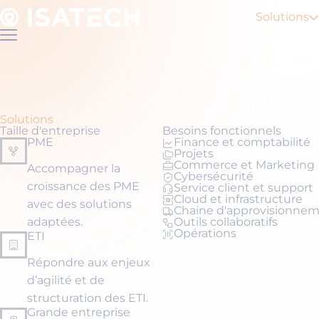
Accéder
au
Solutions
contenu
Fermer
le
menu
Solutions
Taille d'entreprise
Besoins fonctionnels
PME
Finance et comptabilité
Projets
Commerce et Marketing
Accompagner la
Cybersécurité
croissance des PME
Service client et support
Cloud et infrastructure
avec des solutions
Chaine d'approvisionne
adaptées.
Outils collaboratifs
Opérations
ETI
Répondre aux enjeux
d’agilité et de
structuration des ETI.
Grande entreprise